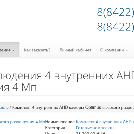
8(8422
8(8422
дение
Как заказать?
Личный кабинет
О компании
людения 4 внутренних AH
ия 4 Мп
екты
/
Комплект 4 внутренних AHD камеры Optimus высокого разре
Наименование:
Комплект 4 внутренних AHD 
Категория:
Готовые комплекты
Цена:
28 200.00 RUR