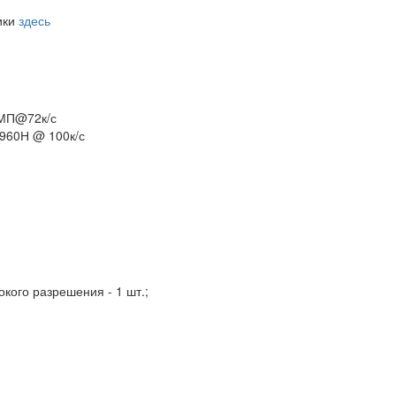
ики
здесь
МП@72к/с
 960Н @ 100к/с
окого разрешения - 1 шт.;