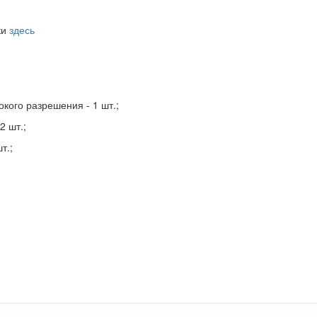
ки
здесь
окого разрешения - 1 шт.;
2 шт.;
т.;