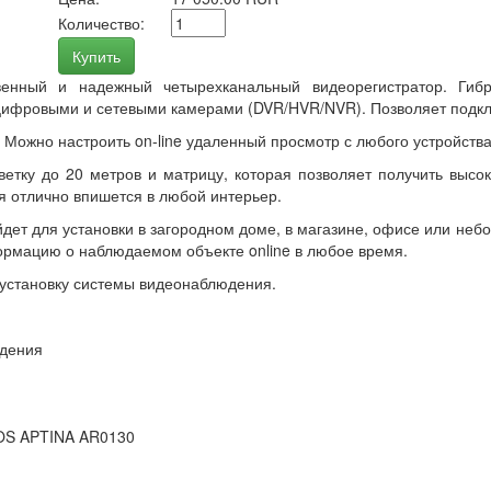
Количество:
Купить
нный и надежный четырехканальный видеорегистратор. Гиб
цифровыми и сетевыми камерами (DVR/HVR/NVR). Позволяет подкл
. Можно настроить on-line удаленный просмотр с любого устройств
тку до 20 метров и матрицу, которая позволяет получить высок
я отлично впишется в любой интерьер.
ет для установки в загородном доме, в магазине, офисе или не
формацию о наблюдаемом объекте online в любое время.
установку системы видеонаблюдения.
юдения
MOS APTINA AR0130
м