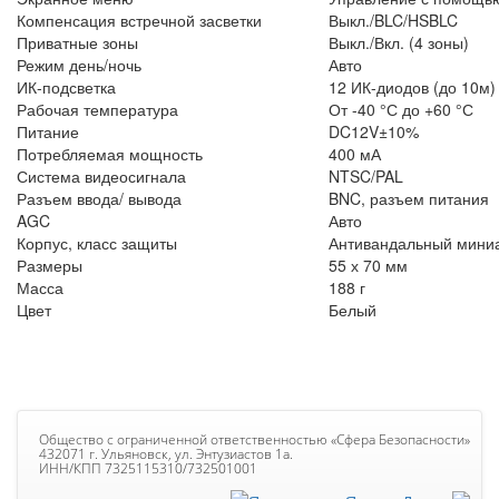
Компенсация встречной засветки
Выкл./BLC/HSBLC
Приватные зоны
Выкл./Вкл. (4 зоны)
Режим день/ночь
Авто
ИК-подсветка
12 ИК-диодов (до 10м)
Рабочая температура
От -40 °С до +60 °С
Питание
DC12V±10%
Потребляемая мощность
400 мА
Система видеосигнала
NTSC/PAL
Разъем ввода/ вывода
BNC, разъем питания
AGC
Авто
Корпус, класс защиты
Антивандальный мини
Размеры
55 х 70 мм
Масса
188 г
Цвет
Белый
Общество с ограниченной ответственностью «Сфера Безопасности»
432071 г. Ульяновск, ул. Энтузиастов 1а.
ИНН/КПП 7325115310/732501001