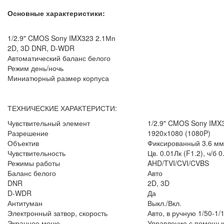
Основные характеристики:
1/2.9" CMOS Sony IMX323 2.1Мп
2D, 3D DNR, D-WDR
Автоматический баланс белого
Режим день/ночь
Миниатюрный размер корпуса
ТЕХНИЧЕСКИЕ ХАРАКТЕРИСТИ:
Чувствительный элемент
1/2.9" CMOS Sony IMX
Разрешение
1920х1080 (1080P)
Объектив
Фиксированный 3.6 мм
Чувствительность
Цв. 0.01Лк (F1.2), ч/б 0
Режимы работы
AHD/TVI/CVI/CVBS
Баланс белого
Авто
DNR
2D, 3D
D-WDR
Да
Антитуман
Выкл./Вкл.
Электронный затвор, скорость
Авто, в ручную 1/50-1/
Экранное меню
Управление с помощь