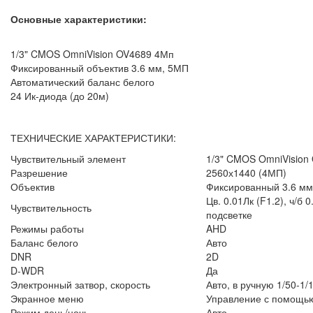
Основные характеристики:
1/3" CMOS OmniVision OV4689 4Мп
Фиксированный объектив 3.6 мм, 5МП
Автоматический баланс белого
24 Ик-диода (до 20м)
ТЕХНИЧЕСКИЕ ХАРАКТЕРИСТИКИ:
Чувствительный элемент
1/3" CMOS OmniVision
Разрешение
2560х1440 (4МП)
Объектив
Фиксированный 3.6 мм
Цв. 0.01Лк (F1.2), ч/б 
Чувствительность
подсветке
Режимы работы
AHD
Баланс белого
Авто
DNR
2D
D-WDR
Да
Электронный затвор, скорость
Авто, в ручную 1/50-1/
Экранное меню
Управление с помощью
Режим день/ночь
Авто