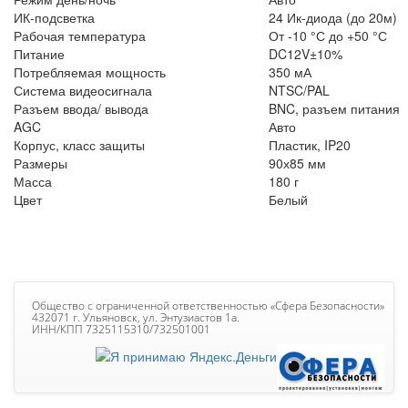
ИК-подсветка
24 Ик-диода (до 20м)
Рабочая температура
От -10 °С до +50 °С
Питание
DC12V±10%
Потребляемая мощность
350 мА
Система видеосигнала
NTSC/PAL
Разъем ввода/ вывода
BNC, разъем питания
AGC
Авто
Корпус, класс защиты
Пластик, IP20
Размеры
90х85 мм
Масса
180 г
Цвет
Белый
Общество с ограниченной ответственностью «Сфера Безопасности»
432071 г. Ульяновск, ул. Энтузиастов 1а.
ИНН/КПП 7325115310/732501001