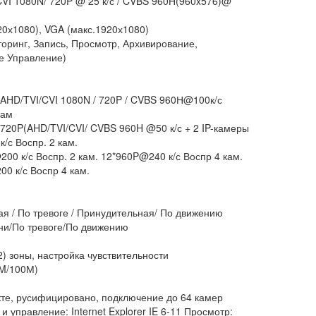
VI 1080N/ 720P @ 25 к/с / CVBS 960Н(960x576)@
0х1080), VGA (макс.1920х1080)
оринг, Запись, Просмотр, Архивирование,
е Управление)
AHD/TVI/CVI 1080N / 720P / CVBS 960Н@100к/с
кам
720P(AHD/TVI/CVI/ CVBS 960H @50 к/с + 2 IP-камеры
/с Воспр. 2 кам.
00 к/с Воспр. 2 кам. 12*960P@240 к/с Воспр 4 кам.
0 к/с Воспр 4 кам.
я / По тревоге / Принудительная/ По движению
ни/По тревоге/По движению
2) зоны, настройка чувствительности
0M/100М)
кте, русифицировано, подключение до 64 камер
и управление: Internet Explorer IE 6-11 Просмотр: