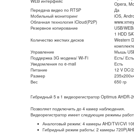
WEB интерфейс
Opera, Moz
Передача видео по RTSP
Да
Мобильный мониторинг
iOS, Andr
Облачная технология iCloud(P2P)
www.xmey
Резервное копирование
USB/WEB
1 HDD SAT
Количество жестких дисков
Western D
комплекте
Управление
Мышь USB
Поддержка 3G модема/ Wi-Fi
Есть/ Ест
Уведомления по e-mail
Есть
Питание
12 V DC/2
Размер
235х200х
Вес
650 гр
Гибридный 5 в 1 видеорегистратор Optimus AHDR-
Позволяет подключить до 4 камер наблюдения.
Видеорегистратор имеет следующие режимы работ
Аналоговый режим: 4 камеры AHD/TVI/CVI 108
Гибридный режим работы: 2 камеры 720P(AHD/