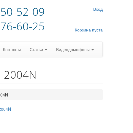
)50-52-09
Вход
)76-60-25
Корзина пуста
Контакты
Статьи
Видеодомофоны
R-2004N
004N
2004N