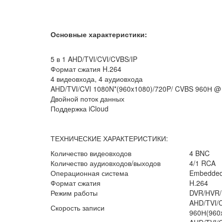
Основные характеристики:
5 в 1 AHD/TVI/CVI/CVBS/IP
Формат сжатия H.264
4 видеовхода, 4 аудиовхода
AHD/TVI/CVI 1080N*(960x1080)/720P/ CVBS 960Н @ 
Двойной поток данных
Поддержка iCloud
ТЕХНИЧЕСКИЕ ХАРАКТЕРИСТИКИ:
Количество видеовходов
4 BNC
Количество аудиовходов/выходов
4/1 RCA
Операционная система
Embedded
Формат сжатия
H.264
Режим работы
DVR/HVR
AHD/TVI/C
Скорость записи
960Н(960