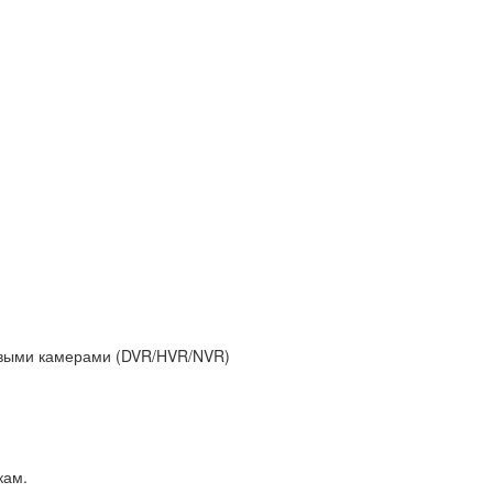
евыми камерами (DVR/HVR/NVR)
кам.