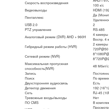
AHD/TVI/C
Скорость воспроизведения
100 к/с
Видеовыходы
HDMI (192
Да (Монит
Пентаплекс
Удаленно
USB 2.0
2
PTZ управление
RS-485
4 камеры 
Аналоговый режим (DVR) AHD + 960H
Воспр. 4 
2 камеры 
Гибридный режим работы (HVR)
720P@50 к
8*1080P@2
Сетевой режим (NVR)
8*720P@20
Максимальная пропускная
48 Мбит/с
способность(NVR)
Запись
Постоянна
Поиск
По време
Двухсторонняя аудиосвязь
Есть
Детектор движения
192 (16*1
Сеть
RJ-45 (1
Тревожные входы/выходы
Нет
ПО CMS
В компле
Просмотр 