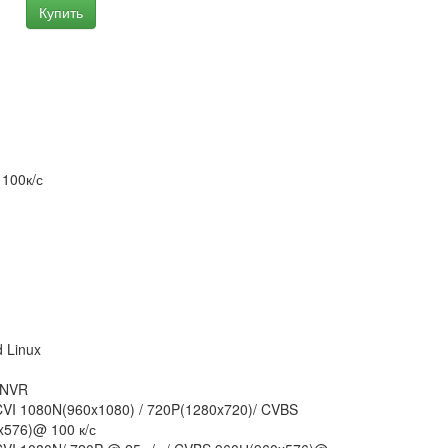
Купить
100к/с
 Linux
/NVR
VI 1080N(960x1080) / 720P(1280x720)/ CVBS
x576)@ 100 к/с