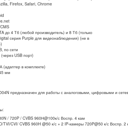
illa, Firefox, Safari, Chrome
oid
e.net
/CMS
A до 4 Тб (любой производитель) и 8 Тб (только
igital серия Purple для видеонаблюдения) (не в
)
, по сети
ь (через USB порт)
А (адаптер в комплекте)
45 мм
2004N предназначен для работы с аналоговыми, цифровыми и сет
ы:
0N / 720P / CVBS 960Н@100к/с Воспр. 4 кам
TVI/CVI/ CVBS 960H @50 к/с + 2 IP-камеры 720P@50 к/с Воспр. 2 