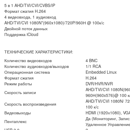
5 в 1 AHD/TVI/CVI/CVBS/IP
Формат сжатия H.264
4 видеовхода, 1 аудиовход
AHD/TVI/CVI 1080N*(960x1080)/720P/960Н @ 100к/с
Двойной поток данных
Поддержка iCloud
ТЕХНИЧЕСКИЕ ХАРАКТЕРИСТИКИ:
Количество видеовходов
4 BNC
Количество аудиовходов/выходов
1/1 RCA
Операционная система
Embedded Linux
Формат сжатия
H.264
Режим работы
DVR/HVR/NVR
AHD/TVI/CVI 1080N(960
Скорость записи
960Н(960x576)@ 100 к
AHD/TVI/CVI 1080N/ 7
Скорость воспроизведения
100 к/с
Видеовыходы
HDMI (1920х1080), VG
Да (Мониторинг, Запис
Пентаплекс
Удаленное Управление