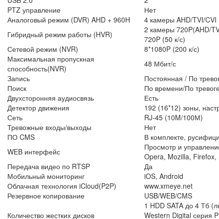
USB 2.0
2
PTZ управление
Нет
Аналоговый режим (DVR) AHD + 960H
4 камеры AHD/TVI/CVI 
2 камеры 720P(AHD/TVI
Гибридный режим работы (HVR)
720P (50 к/с)
Сетевой режим (NVR)
8*1080P (200 к/с)
Максимальная пропускная
48 Мбит/с
способность(NVR)
Запись
Постоянная / По трево
Поиск
По времени/По тревог
Двухсторонняя аудиосвязь
Есть
Детектор движения
192 (16*12) зоны, наст
Сеть
RJ-45 (10M/100М)
Тревожные входы/выходы
Нет
ПО CMS
В комплекте, русифиц
Просмотр и управление:
WEB интерфейс
Opera, Mozilla, Firefox,
Передача видео по RTSP
Да
Мобильный мониторинг
iOS, Android
Облачная технология iCloud(P2P)
www.xmeye.net
Резервное копирование
USB/WEB/CMS
1 HDD SATA до 4 Тб (л
Количество жестких дисков
Western Digital серия 