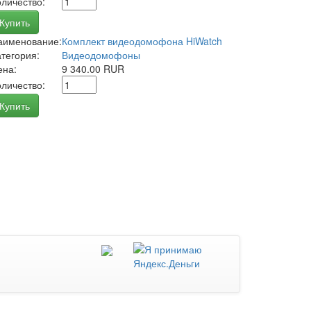
оличество:
Купить
аименование:
Комплект видеодомофона HiWatch
атегория:
Видеодомофоны
ена:
9 340.00 RUR
оличество:
Купить