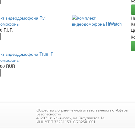
К
кт видеодомофона Rvi
Н
домофоны
К
00 RUR
Ц
К
кт видеодомофона True IP
домофоны
.00 RUR
Общество с ограниченной ответственностью «Сфера
Безопасности»
432071 г. Ульяновск, ул. Энтузиастов 1а.
ИНН/КПП 7325115310/732501001