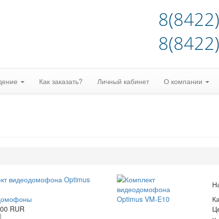
8(8422
8(8422
дение
Как заказать?
Личный кабинет
О компании
кт видеодомофона Optimus
Н
домофоны
К
.00 RUR
Ц